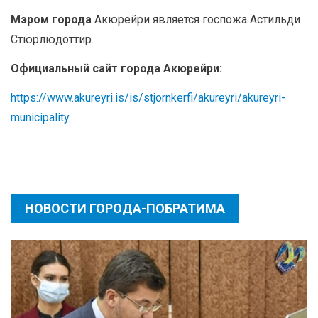
Мэром города
Акюрейри является госпожа Астильди
Стюрлюдоттир.
Официальный сайт города Акюрейри:
https://www.akureyri.is/is/stjornkerfi/akureyri/akureyri-
municipality
НОВОСТИ ГОРОДА-ПОБРАТИМА